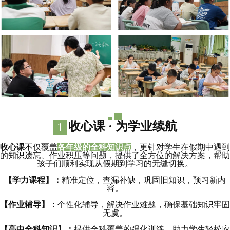
收心课 · 为学业续航
1
收心课
不仅覆盖
各年级的全科知识点
，更针对学生在假期中遇到
的知识遗忘、作业积压等问题，提供了全方位的解决方案，帮助
孩子们顺利实现从假期到学习的无缝切换。
【学力课程】：
精准定位，查漏补缺，巩固旧知识，预习新内
容。
【作业辅导】：
个性化辅导，解决作业难题，确保基础知识牢固
无虞。
【高中全科知识】：
提供全科覆盖的强化训练，助力学生轻松应