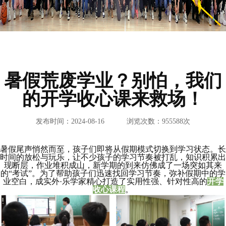
暑假荒废学业？别怕，我们
的开学收心课来救场！
发布时间：2024-08-16
浏览次数：955588次
暑假尾声悄然而至，孩子们即将从假期模式切换到学习状态。长
时间的放松与玩乐，让不少孩子的学习节奏被打乱，知识积累出
现断层，作业堆积成山，新学期的到来仿佛成了一场突如其来
的“考试”。为了帮助孩子们迅速找回学习节奏，弥补假期中的学
业空白，成实外·乐学家精心打造了实用性强、针对性高的
开学
收心课程
。